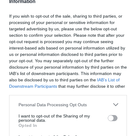
Information
30 Νοεμβρίου 2021
By
admin
If you wish to opt-out of the sale, sharing to third parties, or
processing of your personal or sensitive information for
targeted advertising by us, please use the below opt-out
section to confirm your selection. Please note that after your
opt-out request is processed you may continue seeing
interest-based ads based on personal information utilized by
us or personal information disclosed to third parties prior to
your opt-out. You may separately opt-out of the further
disclosure of your personal information by third parties on the
IAB’s list of downstream participants. This information may
also be disclosed by us to third parties on the
IAB’s List of
Ο θίασος των
Downstream Participants
that may further disclose it to other
Μπεζάρ!
third parties.
30 Νοεμβρίου 2021
By
admin
Personal Data Processing Opt Outs
I want to opt-out of the Sharing of my
Μουσική πρόβα για
personal data.
τον Κατά
Opted In