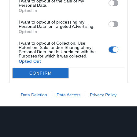
Φαντασίαν Ασθενή,
I want to opt-out of the Sale of my
Personal Data.
υπό τη διεύθυνση
Opted In
του Κώστα Γάκη
I want to opt-out of processing my
25 Νοεμβρίου 2021
By
admin
Personal Data for Targeted Advertising.
Opted In
Μια γεύση από τις
I want to opt-out of Collection, Use,
Retention, Sale, and/or Sharing of my
πρόβες
Personal Data that Is Unrelated with the
Purposes for which it was collected.
30 Οκτωβρίου 2021
By
admin
Opted Out
CONFIRM
Data Deletion
Data Access
Privacy Policy