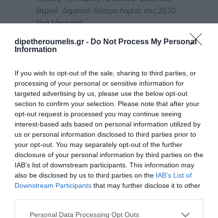
Θερινό Δημοτικό Θέατρο Λαμίας στις 20:30.
Λίγα λόγια από
dipetheroumelis.gr -
Do Not Process My Personal
Information
ΔΙΑΒΆΣΤΕ ΠΕΡΙΣΣΌΤΕΡΑ
If you wish to opt-out of the sale, sharing to third parties, or
processing of your personal or sensitive information for
targeted advertising by us, please use the below opt-out
section to confirm your selection. Please note that after your
12
opt-out request is processed you may continue seeing
interest-based ads based on personal information utilized by
ΙΟΎΝ
us or personal information disclosed to third parties prior to
your opt-out. You may separately opt-out of the further
disclosure of your personal information by third parties on the
Το Δημοτικό
IAB’s list of downstream participants. This information may
Περιφερειακό
also be disclosed by us to third parties on the
IAB’s List of
Downstream Participants
that may further disclose it to other
Θέατρο
third parties.
Ρούμελης και
Personal Data Processing Opt Outs