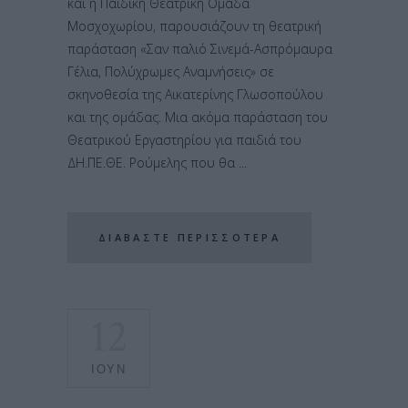
και η Παιδική Θεατρική Ομάδα
Μοσχοχωρίου, παρουσιάζoυν τη θεατρική
παράσταση «Σαν παλιό Σινεμά-Ασπρόμαυρα
Γέλια, Πολύχρωμες Αναμνήσεις» σε
σκηνοθεσία της Αικατερίνης Γλωσοπούλου
και της ομάδας. Μια ακόμα παράσταση του
Θεατρικού Εργαστηρίου για παιδιά του
ΔΗ.ΠΕ.ΘΕ. Ρούμελης που θα
ΔΙΑΒΆΣΤΕ ΠΕΡΙΣΣΌΤΕΡΑ
12
ΙΟΎΝ