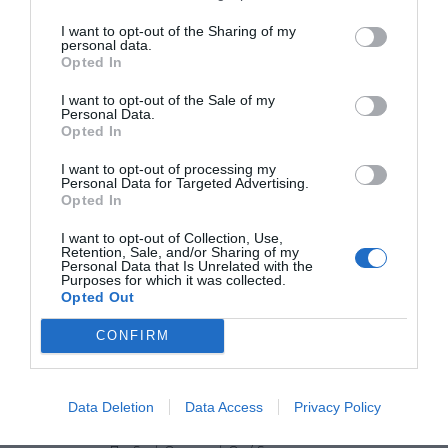
η Παιδική
I want to opt-out of the Sharing of my
personal data.
Θεατρική Ομάδα
Opted In
Μοσχοχωρίου, παρου
I want to opt-out of the Sale of my
Personal Data.
τη θεατρική
Opted In
παράσταση «Σαν
I want to opt-out of processing my
Personal Data for Targeted Advertising.
παλιό Σινεμά-
Opted In
Ασπρόμαυρα
I want to opt-out of Collection, Use,
Retention, Sale, and/or Sharing of my
Γέλια,
Personal Data that Is Unrelated with the
Purposes for which it was collected.
Πολύχρωμες
Opted Out
Αναμνήσεις»
CONFIRM
ΔΕΛΤΊΟ ΤΎΠΟΥ
Data Deletion
Data Access
Privacy Policy
Το Δημοτικό Περιφερειακό Θέατρο Ρούμελης