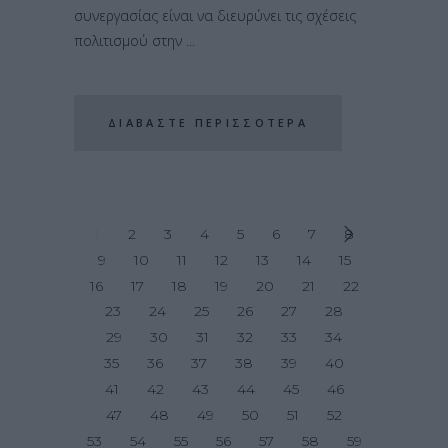
συνεργασίας είναι να διευρύνει τις σχέσεις
πολιτισμού στην
ΔΙΑΒΆΣΤΕ ΠΕΡΙΣΣΌΤΕΡΑ
1
2
3
4
5
6
7
8
9
10
11
12
13
14
15
16
17
18
19
20
21
22
23
24
25
26
27
28
29
30
31
32
33
34
35
36
37
38
39
40
41
42
43
44
45
46
47
48
49
50
51
52
53
54
55
56
57
58
59