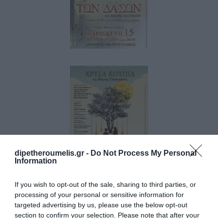
Παρασκευή
15
Νοεμβρίου
με τον
9 Νοεμβρίου 2023
«Ρομπέν
ΠΑΙΔΙΚΗ –
των Δασών»
ΝΕΑΝΙΚΗ
του Ανδρέα
ΣΚΗΝΗ
Φλουράκη
ΔΗ.ΠΕ.ΘΕ.
ΡΟΥΜΕΛΗΣ
2023 “ΧΡΥΣΑ
ΚΟΥΠΙΑ”ΤΗΣ
ΜΑΡΙΑΣ
ΠΑΠΑΓΙΑΝΝΗ
dipetheroumelis.gr -
Do Not Process My Personal
Information
17 Νοεμβρίου 2022
If you wish to opt-out of the sale, sharing to third parties, or
Με
processing of your personal or sensitive information for
Οικογένεια
targeted advertising by us, please use the below opt-out
του HECTOR
section to confirm your selection. Please note that after your