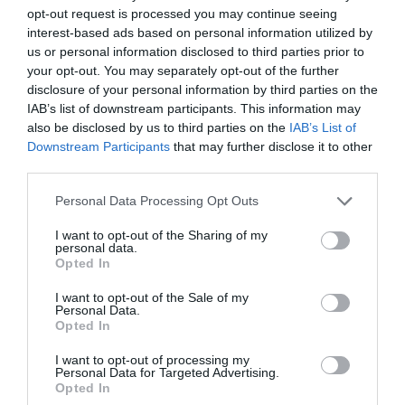
MALOT
opt-out request is processed you may continue seeing
interest-based ads based on personal information utilized by
us or personal information disclosed to third parties prior to
your opt-out. You may separately opt-out of the further
disclosure of your personal information by third parties on the
25 Φεβρουαρίου 2020
IAB’s list of downstream participants. This information may
also be disclosed by us to third parties on the
IAB’s List of
Το παιδί που
Downstream Participants
that may further disclose it to other
τόλμησε
third parties.
Personal Data Processing Opt Outs
I want to opt-out of the Sharing of my
1
personal data.
Opted In
Πατώντας εδώ μπορείτε
I want to opt-out of the Sale of my
να δείτε το αρχείο
Personal Data.
παραστάσεων της
Opted In
Παιδικής Σκηνής
.
I want to opt-out of processing my
Personal Data for Targeted Advertising.
Opted In