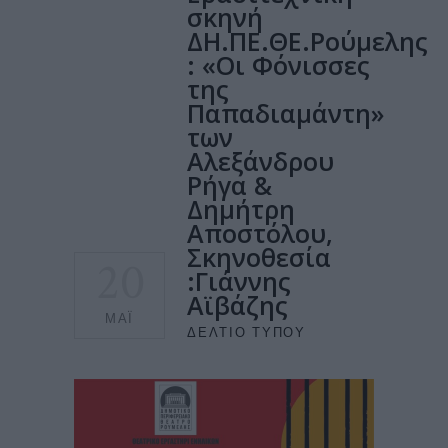
σκηνή
ΔΗ.ΠΕ.ΘΕ.Ρούμελης
: «Οι Φόνισσες
της
Παπαδιαμάντη»
των
Αλεξάνδρου
Ρήγα &
Δημήτρη
Αποστόλου,
Σκηνοθεσία
20
:Γιάννης
Αϊβάζης
ΜΆΙ
ΔΕΛΤΊΟ ΤΎΠΟΥ