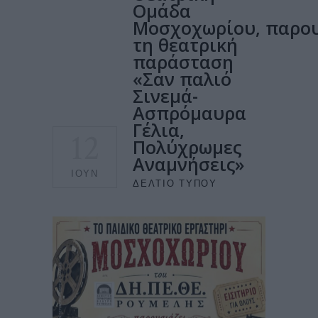
Ομάδα
Μοσχοχωρίου, παρο
τη θεατρική
παράσταση
«Σαν παλιό
Σινεμά-
Ασπρόμαυρα
Γέλια,
12
Πολύχρωμες
Αναμνήσεις»
ΙΟΎΝ
ΔΕΛΤΊΟ ΤΎΠΟΥ