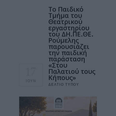
Το Παιδικό
Τμήμα του
Θεατρικού
εργαστηρίου
του ΔΗ.ΠΕ.ΘΕ.
Ρούμελης
παρουσιάζει
την παιδική
παράσταση
«Στου
17
Παλατιού τους
Κήπους»
ΙΟΎΝ
ΔΕΛΤΊΟ ΤΎΠΟΥ