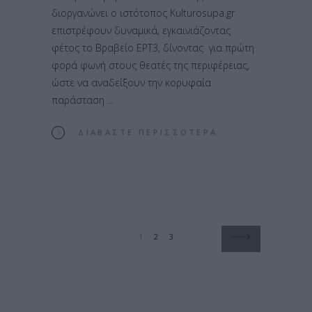
διοργανώνει ο ιστότοπος Kulturosupa.gr
επιστρέφουν δυναμικά, εγκαινιάζοντας
φέτος το Βραβείο ΕΡΤ3, δίνοντας για πρώτη
φορά φωνή στους θεατές της περιφέρειας,
ώστε να αναδείξουν την κορυφαία
παράσταση
ΔΙΑΒΆΣΤΕ ΠΕΡΙΣΣΌΤΕΡΑ
1
2
3