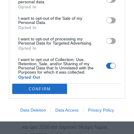
personal data.
Opted In
I want to opt-out of the Sale of my
Personal Data.
Opted In
I want to opt-out of processing my
Personal Data for Targeted Advertising.
Opted In
I want to opt-out of Collection, Use,
Retention, Sale, and/or Sharing of my
Personal Data that Is Unrelated with the
Purposes for which it was collected.
Opted Out
Η αγαπημένη ιστορία «Ο Μάγος του Οζ»,
CONFIRM
ζωντανεύει επί σκηνής μέσα από μια
πρωτότυπη μουσικοθεατρική παράσταση
γεμάτη συναίσθημα, μουσική και
Data Deletion
Data Access
Privacy Policy
δημιουργικότητα. Η παράσταση θα
πραγματοποιηθεί την Τρίτη 2 Ιουνίου 2026
και ώρα 20:00 στο Δημοτικό Θέατρο Λαμίας