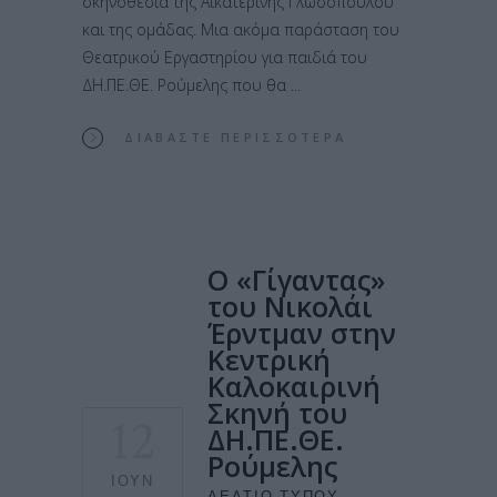
σκηνοθεσία της Αικατερίνης Γλωσοπούλου
και της ομάδας. Μια ακόμα παράσταση του
Θεατρικού Εργαστηρίου για παιδιά του
ΔΗ.ΠΕ.ΘΕ. Ρούμελης που θα
ΔΙΑΒΆΣΤΕ ΠΕΡΙΣΣΌΤΕΡΑ
Ο «Γίγαντας»
του Νικολάι
Έρντμαν στην
Κεντρική
Καλοκαιρινή
Σκηνή του
12
ΔΗ.ΠΕ.ΘΕ.
Ρούμελης
ΙΟΎΝ
ΔΕΛΤΊΟ ΤΎΠΟΥ