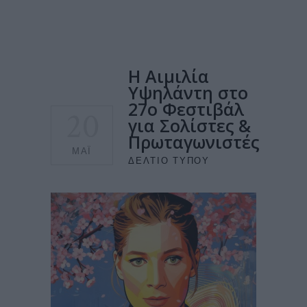
Η Αιμιλία
Υψηλάντη στο
27o Φεστιβάλ
20
για Σολίστες &
Πρωταγωνιστές
ΜΆΙ
ΔΕΛΤΊΟ ΤΎΠΟΥ