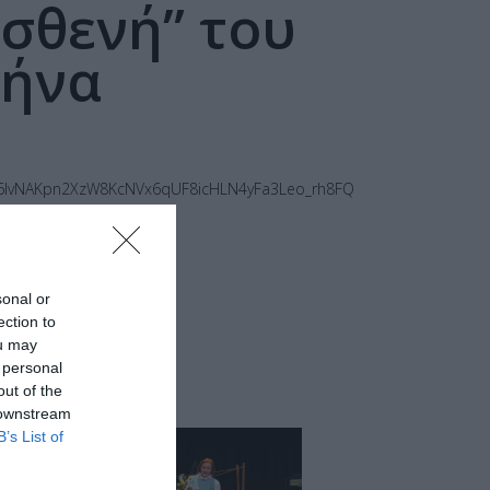
Ασθενή” του
θήνα
5lim86IvNAKpn2XzW8KcNVx6qUF8icHLN4yFa3Leo_rh8FQ
sonal or
ection to
ou may
 personal
out of the
 downstream
B’s List of