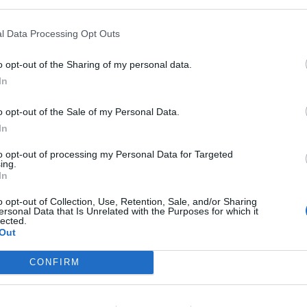
κο»: Είδαμε το
Τσίρκο» του
ληματικό έργο
Ιάκωβου
l Data Processing Opt Outs
 Ιάκωβου
Καμπανέλλη από
πανέλλη από
την Ερασιτεχνική
o opt-out of the Sharing of my personal data.
 Ερασιτεχνική
Σκηνή του ΔΗΠΕΘ
In
νή του
Ρούμελης
o opt-out of the Sale of my Personal Data.
ε.Θε.
29 Ιανουαρίου 2024
By
dipethe
In
μελης
to opt-out of processing my Personal Data for Targeted
υαρίου 2024
By
dipethe
ing.
In
o opt-out of Collection, Use, Retention, Sale, and/or Sharing
ersonal Data that Is Unrelated with the Purposes for which it
lected.
Out
CONFIRM