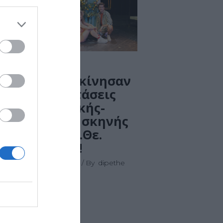
Ε
ΔΕΛΤΙΟ
ΤΥΠΟΥ_Ξεκίνησαν
οι παραστάσεις
της Παιδικής-
Νεανικής σκηνής
του Δη.Πε.Θε.
Ρούμελης!
14 Νοεμβρίου 2023
By
dipethe