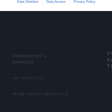
Data Deletion
Data Access
Privacy Policy
Υ
ΠΛΗΡΟΦΟΡΙΕΣ &
Λ
ΚΡΑΤΗΣΕΙΣ:
Τ
τηλ: 2231033325
ηλ.ταχ: dipether@otenet.gr