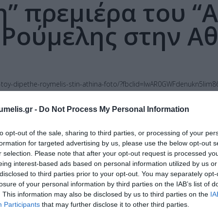
η” πρεμιέρα του “
Ρούμελης στην Α
eni-toy-dipethe-roymelis-stin-athina-foto/?fbclid=IwAR0GWFdenukn
umelis.gr -
Do Not Process My Personal Information
to opt-out of the sale, sharing to third parties, or processing of your per
formation for targeted advertising by us, please use the below opt-out s
r selection. Please note that after your opt-out request is processed y
eing interest-based ads based on personal information utilized by us or
disclosed to third parties prior to your opt-out. You may separately opt-
losure of your personal information by third parties on the IAB’s list of
24.GR: «Το
Lamiareport: «Το
. This information may also be disclosed by us to third parties on the
IA
Participants
that may further disclose it to other third parties.
άλο μας
μεγάλο μας