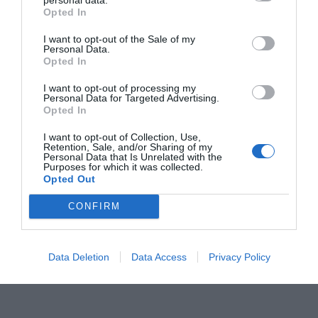
Opted In
6 Φεβρουαρίου 2024
By
dipethe
I want to opt-out of the Sale of my
Personal Data.
Lamiareport: «Το
Opted In
μεγάλο μας
I want to opt-out of processing my
Τσίρκο» του
Personal Data for Targeted Advertising.
Ιάκωβου
Opted In
Καμπανέλλη από
I want to opt-out of Collection, Use,
Retention, Sale, and/or Sharing of my
την Ερασιτεχνική
Personal Data that Is Unrelated with the
Σκηνή του ΔΗΠΕΘΕ
Purposes for which it was collected.
Opted Out
Ρούμελης
CONFIRM
29 Ιανουαρίου 2024
By
dipethe
Data Deletion
Data Access
Privacy Policy