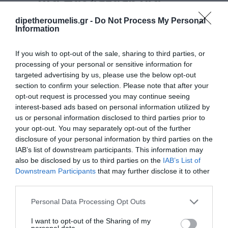
μια παράσταση για
“Το Μεγάλο μας
dipetheroumelis.gr -
Do Not Process My Personal
Τσίρκο” του
Information
ΔΗΠΕΘΕ Ρούμελης
If you wish to opt-out of the sale, sharing to third parties, or
μετά την μεγάλη
processing of your personal or sensitive information for
επιτυχία του!
targeted advertising by us, please use the below opt-out
section to confirm your selection. Please note that after your
6 Φεβρουαρίου 2024
By
dipethe
opt-out request is processed you may continue seeing
interest-based ads based on personal information utilized by
MAG24.GR: «Το
us or personal information disclosed to third parties prior to
μεγάλο μας
your opt-out. You may separately opt-out of the further
Τσίρκο»: Είδαμε το
disclosure of your personal information by third parties on the
IAB’s list of downstream participants. This information may
εμβληματικό έργο
also be disclosed by us to third parties on the
IAB’s List of
του Ιάκωβου
Downstream Participants
that may further disclose it to other
Καμπανέλλη από
third parties.
την Ερασιτεχνική
Personal Data Processing Opt Outs
Σκηνή του
I want to opt-out of the Sharing of my
Δη.Πε.Θε. Ρούμελης
personal data.