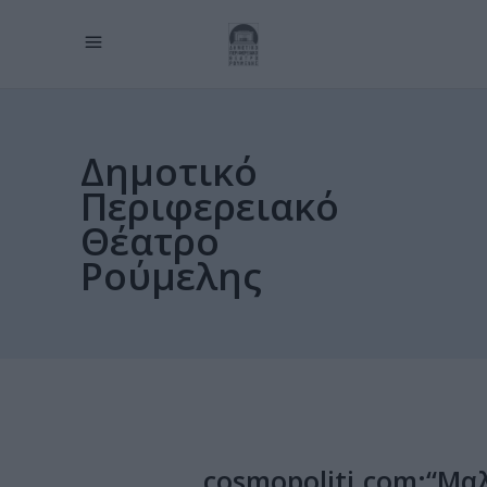
Δημοτικό
Περιφερειακό
Θέατρο
Ρούμελης
cosmopoliti.com:“Μα