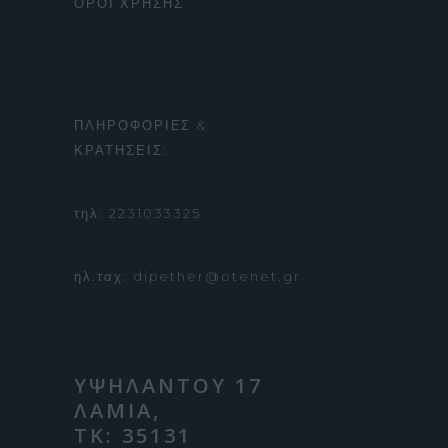
ΟΡΟΙ ΧΡΗΣΗΣ
ΠΛΗΡΟΦΟΡΙΕΣ &
ΚΡΑΤΗΣΕΙΣ:
τηλ: 2231033325
ηλ.ταχ: dipether@otenet.gr
ΥΨΗΛΑΝΤΟΥ 17
ΛΑΜΙΑ,
ΤΚ: 35131