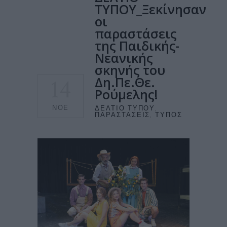
ΤΥΠΟΥ_Ξεκίνησαν
οι
παραστάσεις
της Παιδικής-
Νεανικής
σκηνής του
14
Δη.Πε.Θε.
Ρούμελης!
ΝΟΈ
ΔΕΛΤΊΟ ΤΎΠΟΥ
,
ΠΑΡΑΣΤΆΣΕΙΣ
,
ΤΎΠΟΣ