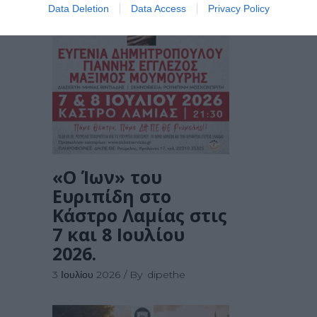
Data Deletion
Data Access
Privacy Policy
«Ο Ίων» του
Ευριπίδη στο
Κάστρο Λαμίας στις
7 και 8 Ιουλίου
2026.
3 Ιουλίου 2026
By
dipethe