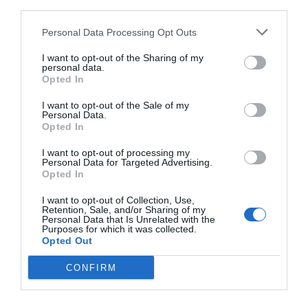
third parties.
Personal Data Processing Opt Outs
Μάξιμος
Μουμούρης στον
I want to opt-out of the Sharing of my
personal data.
Lamia FM-1 96.2:
Opted In
«Τα ΔΗΠΕΘΕ είναι
I want to opt-out of the Sale of my
ζωντανά κύτταρα
Personal Data.
Opted In
πολιτισμού στην
Περιφέρεια»
I want to opt-out of processing my
Personal Data for Targeted Advertising.
7 Ιουλίου 2026
By
dipethe
Opted In
I want to opt-out of Collection, Use,
Retention, Sale, and/or Sharing of my
Personal Data that Is Unrelated with the
Purposes for which it was collected.
Opted Out
CONFIRM