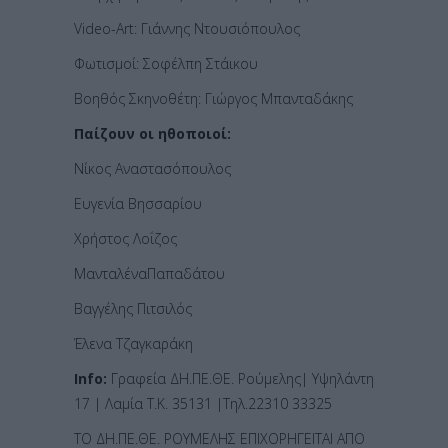
Video-Art: Γιάννης Ντουσιόπουλος
Φωτισμοί: Σοφέλπη Στάικου
Βοηθός Σκηνοθέτη: Γιώργος Μπανταδάκης
Παίζουν οι ηθοποιοί:
Νίκος Αναστασόπουλος
Ευγενία Βησσαρίου
Χρήστος Λοΐζος
ΜανταλέναΠαπαδάτου
Βαγγέλης Πιτσιλός
Έλενα Τζαγκαράκη
Ι
nfo
:
Γραφεία ΔΗ.ΠΕ.ΘΕ. Ρούμελης| Υψηλάντη
17 | Λαμία Τ.Κ. 35131 |Τηλ.22310 33325
ΤΟ ΔΗ.ΠΕ.ΘΕ. ΡΟΥΜΕΛΗΣ ΕΠΙΧΟΡΗΓΕΙΤΑΙ ΑΠΟ