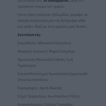
για το κοινό στις
29 Δεκεμβρίου
,
μέσα στο
εορταστικό πνεύμα των ημερών.
Για τις τρεις επόμενες εβδομάδες φοράμε τα
ανίκητα παπούτσια μας και ξεπερνάμε κάθε
μας φόβο. Μαζί με τους μικρούς μας θεατές.
Συντελεστές:
Σκηνοθεσία: Αθανασία Καλογιάννη
Θεατρική Διασκευή: Μαρία Σούμπερτ
Πρωτότυπη Μουσική/Σύνθεση: Ζωή
Τηγανούρια
Σκηνικά/Κοστούμια: Κωνσταντίνα Εμμανουήλ/
Ζήνα Κωνσταντίνου
Χορογραφίες: Αρετή Μώκαλη
Στίχοι Τραγουδιών: Κωνσταντίνος Ρόδης
Ενορχηστρώσεις: Στέλιος Γενεράλης