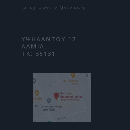
ηλ.ταχ: dipether@otenet.gr
ΥΨΗΛΑΝΤΟΥ 17
ΛΑΜΙΑ,
ΤΚ: 35131