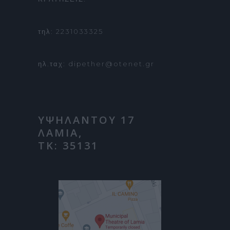
τηλ: 2231033325
ηλ.ταχ: dipether@otenet.gr
ΥΨΗΛΑΝΤΟΥ 17
ΛΑΜΙΑ,
ΤΚ: 35131