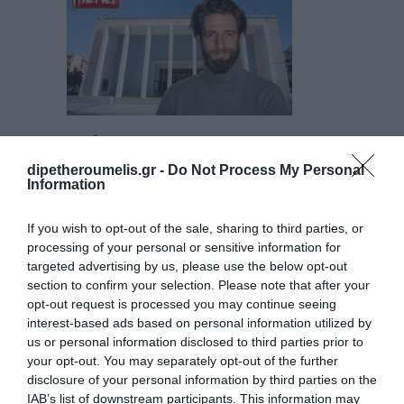
Μάξιμος
Μουμούρης στον
dipetheroumelis.gr -
Do Not Process My Personal
Information
Lamia FM-1 96.2:
«Τα ΔΗΠΕΘΕ είναι
If you wish to opt-out of the sale, sharing to third parties, or
ζωντανά κύτταρα
processing of your personal or sensitive information for
πολιτισμού στην
targeted advertising by us, please use the below opt-out
Περιφέρεια»
section to confirm your selection. Please note that after your
opt-out request is processed you may continue seeing
7 Ιουλίου 2026
By
dipethe
interest-based ads based on personal information utilized by
us or personal information disclosed to third parties prior to
your opt-out. You may separately opt-out of the further
disclosure of your personal information by third parties on the
IAB’s list of downstream participants. This information may