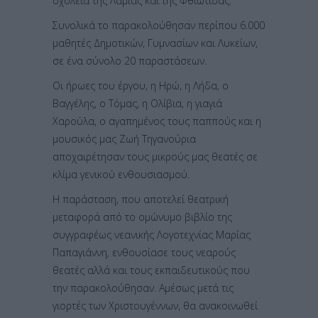
σχολεία της Λαμίας και της Φθιώτιδας.
Συνολικά το παρακολούθησαν περίπου 6.000
μαθητές Δημοτικών, Γυμνασίων και Λυκείων,
σε ένα σύνολο 20 παραστάσεων.
Οι ήρωες του έργου, η Ηρώ, η Λήδα, ο
Βαγγέλης, ο Τόμας, η Ολίβια, η γιαγιά
Χαρούλα, ο αγαπημένος τους παππούς και η
μουσικός μας Ζωή Τηγανούρια
αποχαιρέτησαν τους μικρούς μας θεατές σε
κλίμα γενικού ενθουσιασμού.
Η παράσταση, που αποτελεί θεατρική
μεταφορά από το ομώνυμο βιβλίο της
συγγραφέως νεανικής Λογοτεχνίας Μαρίας
Παπαγιάννη, ενθουσίασε τους νεαρούς
θεατές αλλά και τους εκπαιδευτικούς που
την παρακολούθησαν. Αμέσως μετά τις
γιορτές των Χριστουγέννων, θα ανακοινωθεί