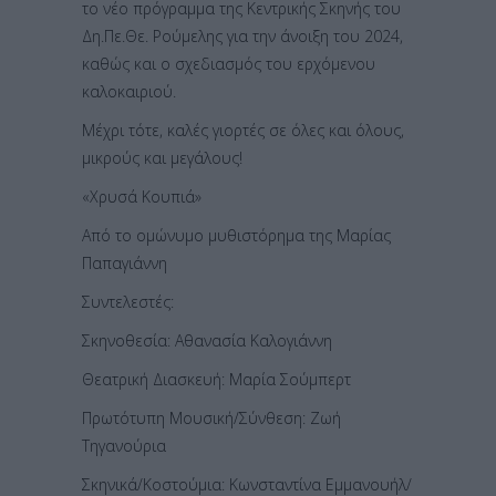
το νέο πρόγραμμα της Κεντρικής Σκηνής του
Δη.Πε.Θε. Ρούμελης για την άνοιξη του 2024,
καθώς και ο σχεδιασμός του ερχόμενου
καλοκαιριού.
Μέχρι τότε, καλές γιορτές σε όλες και όλους,
μικρούς και μεγάλους!
«Χρυσά Κουπιά»
Από το ομώνυμο μυθιστόρημα της Μαρίας
Παπαγιάννη
Συντελεστές:
Σκηνοθεσία: Αθανασία Καλογιάννη
Θεατρική Διασκευή: Μαρία Σούμπερτ
Πρωτότυπη Μουσική/Σύνθεση: Ζωή
Τηγανούρια
Σκηνικά/Κοστούμια: Κωνσταντίνα Εμμανουήλ/