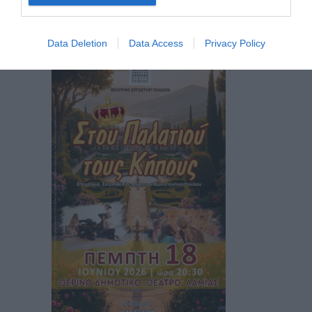
2026.
3 Ιουλίου 2026
By
dipethe
Data Deletion
Data Access
Privacy Policy