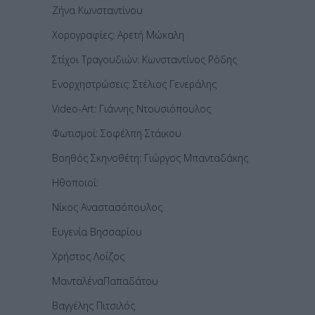
Ζήνα Κωνσταντίνου
Χορογραφίες: Αρετή Μώκαλη
Στίχοι Τραγουδιών: Κωνσταντίνος Ρόδης
Ενορχηστρώσεις: Στέλιος Γενεράλης
Video-Art: Γιάννης Ντουσιόπουλος
Φωτισμοί: Σοφέλπη Στάικου
Βοηθός Σκηνοθέτη: Γιώργος Μπανταδάκης
Ηθοποιοί:
Νίκος Αναστασόπουλος
Ευγενία Βησσαρίου
Χρήστος Λοΐζος
ΜανταλέναΠαπαδάτου
Βαγγέλης Πιτσιλός