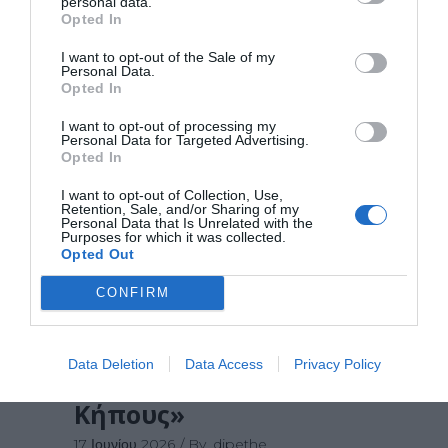
personal data.
Opted In
I want to opt-out of the Sale of my
Personal Data.
Opted In
I want to opt-out of processing my
Personal Data for Targeted Advertising.
Opted In
Το Παιδικό Τμήμα
I want to opt-out of Collection, Use,
Retention, Sale, and/or Sharing of my
του Θεατρικού
Personal Data that Is Unrelated with the
Purposes for which it was collected.
εργαστηρίου του
Opted Out
ΔΗ.ΠΕ.ΘΕ. Ρούμελης
CONFIRM
παρουσιάζει την
παιδική
παράσταση «Στου
Data Deletion
Data Access
Privacy Policy
Παλατιού τους
Κήπους»
17 Ιουνίου 2026
By
dipethe