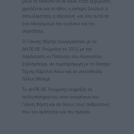
μόνο το ταλέντο να σε κάνει τόσο ξεχωριστό,
χρειάζεται και το ήθος ,η σκληρή δουλειά ,η
σπουδαιότητα, η αξιοσύνη και όλα αυτά σε
ένα πάντρεμα με την ευγένεια και την
σεμνότητα.
Ο Γιάννης Φέρτης συνεργάστηκε με το
ΔΗ.ΠΕ.ΘΕ. Ρούμελης το 2012, με την
παράσταση «ο Πατέρας» του Αύγουστου
Στρίντμπεργκ, σε συμπαραγωγή με το Θέατρο
Τέχνης Κάρολος Κουν και σε σκηνοθεσία
Λίλλυς Μελεμέ.
Το ΔΗ.ΠΕ.ΘΕ. Ρούμελης εκφράζει τα
συλλυπητήρια του στην οικογένεια του
Γιάννη Φέρτη και σε όλους τους ανθρώπους
που τον αγάπησαν και τον τίμησαν.