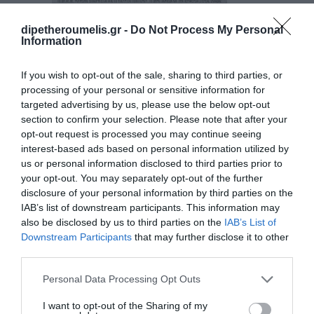
dipetheroumelis.gr -
Do Not Process My Personal
«Ο Ίων» του
Information
Ευριπίδη στο
Κάστρο Λαμίας στις
If you wish to opt-out of the sale, sharing to third parties, or
processing of your personal or sensitive information for
7 και 8 Ιουλίου
targeted advertising by us, please use the below opt-out
2026.
section to confirm your selection. Please note that after your
opt-out request is processed you may continue seeing
3 Ιουλίου 2026
By
dipethe
interest-based ads based on personal information utilized by
us or personal information disclosed to third parties prior to
your opt-out. You may separately opt-out of the further
disclosure of your personal information by third parties on the
IAB’s list of downstream participants. This information may
also be disclosed by us to third parties on the
IAB’s List of
Downstream Participants
that may further disclose it to other
third parties.
Personal Data Processing Opt Outs
I want to opt-out of the Sharing of my