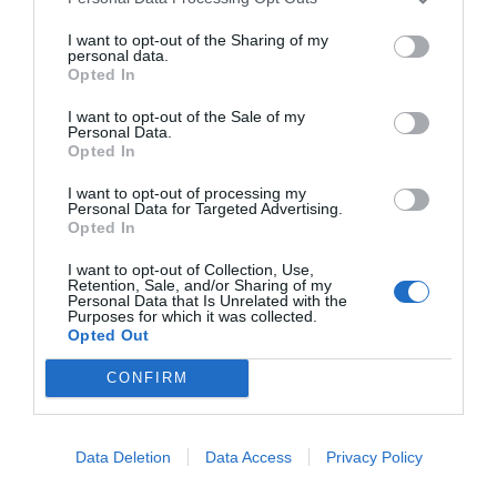
Lamia FM-1 96.2:
I want to opt-out of the Sharing of my
«Τα ΔΗΠΕΘΕ είναι
personal data.
ζωντανά κύτταρα
Opted In
πολιτισμού στην
I want to opt-out of the Sale of my
Περιφέρεια»
Personal Data.
Opted In
7 Ιουλίου 2026
By
dipethe
I want to opt-out of processing my
Personal Data for Targeted Advertising.
Opted In
I want to opt-out of Collection, Use,
Retention, Sale, and/or Sharing of my
Personal Data that Is Unrelated with the
Purposes for which it was collected.
Opted Out
CONFIRM
Data Deletion
Data Access
Privacy Policy