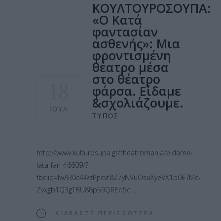
ΚΟΥΛΤΟΥΡΟΣΟΥΠΑ:
«Ο Κατά
φαντασίαν
ασθενής»: Μια
φροντισμένη
θέατρο μέσα
στο θέατρο
18
φάρσα. Είδαμε
&σχολιάζουμε.
ΙΟΎΛ
ΤΎΠΟΣ
http://www.kulturosupa.gr/theatromania/eidame-
lata-fan-46609/?
fbclid=IwAR0c4WzPjtcvt8Z7yNVuOsuXyeVX1p0ETMc-
Zvxgb1Q3gTBU88p59QREq5c
ΔΙΑΒΆΣΤΕ ΠΕΡΙΣΣΌΤΕΡΑ