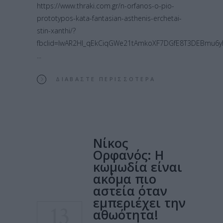
https://www.thraki.com.gr/n-orfanos-o-pio-
prototypos-kata-fantasian-asthenis-erchetai-
stin-xanthi/?
fbclid=IwAR2HI_qEkCiqGWe21tAmkoXF7DGfE8T3DEBmu6yP
ΔΙΑΒΆΣΤΕ ΠΕΡΙΣΣΌΤΕΡΑ
Νίκος
Ορφανός: Η
κωμωδία είναι
ακόμα πιο
αστεία όταν
εμπεριέχει την
13
αθωότητα!