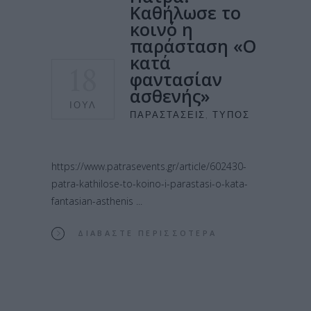
Καθήλωσε το
κοινό η
παράσταση «Ο
κατά
18
φαντασίαν
ασθενής»
ΙΟΎΛ
ΠΑΡΑΣΤΆΣΕΙΣ
,
ΤΎΠΟΣ
https://www.patrasevents.gr/article/602430-
patra-kathilose-to-koino-i-parastasi-o-kata-
fantasian-asthenis
ΔΙΑΒΆΣΤΕ ΠΕΡΙΣΣΌΤΕΡΑ