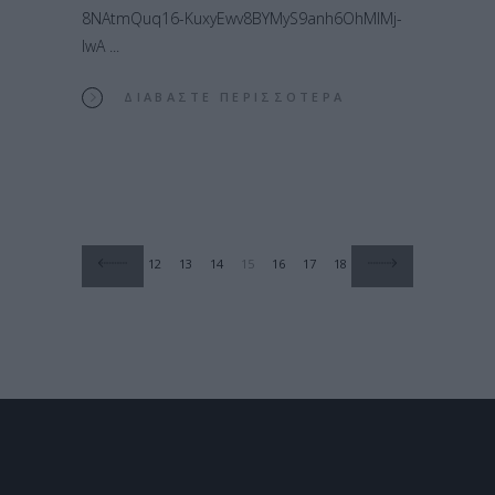
8NAtmQuq16-KuxyEwv8BYMyS9anh6OhMlMj-
IwA
ΔΙΑΒΆΣΤΕ ΠΕΡΙΣΣΌΤΕΡΑ
12
13
14
15
16
17
18