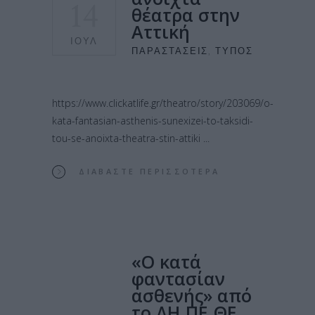
14
θέατρα στην
Αττική
ΙΟΎΛ
ΠΑΡΑΣΤΆΣΕΙΣ
,
ΤΎΠΟΣ
https://www.clickatlife.gr/theatro/story/203069/o-
kata-fantasian-asthenis-sunexizei-to-taksidi-
tou-se-anoixta-theatra-stin-attiki
ΔΙΑΒΆΣΤΕ ΠΕΡΙΣΣΌΤΕΡΑ
«Ο κατά
φαντασίαν
ασθενής» από
το ΔΗ.ΠΕ.ΘΕ.