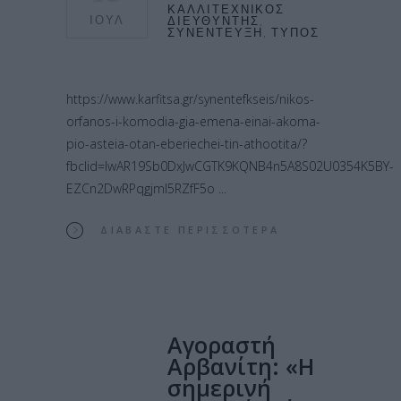
ΚΑΛΛΙΤΕΧΝΙΚΌΣ
ΙΟΎΛ
ΔΙΕΥΘΥΝΤΉΣ
,
ΣΥΝΈΝΤΕΥΞΗ
,
ΤΎΠΟΣ
https://www.karfitsa.gr/synentefkseis/nikos-
orfanos-i-komodia-gia-emena-einai-akoma-
pio-asteia-otan-eberiechei-tin-athootita/?
fbclid=IwAR19Sb0DxJwCGTK9KQNB4n5A8S02U0354K5BY-
EZCn2DwRPqgjml5RZfF5o
ΔΙΑΒΆΣΤΕ ΠΕΡΙΣΣΌΤΕΡΑ
Αγοραστή
Αρβανίτη: «Η
σημερινή