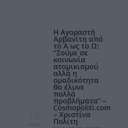
Η Αγοραστή
Αρβανίτη από
το Α ως το Ω:
“Ζούμε σε
κοινωνία
ατομικισμού
αλλά η
ομαδικότητα
θα έλυνε
πολλά
προβλήματα” –
Cosmopoliti.com
18
– Χριστίνα
Πολίτη
ΙΟΎΛ