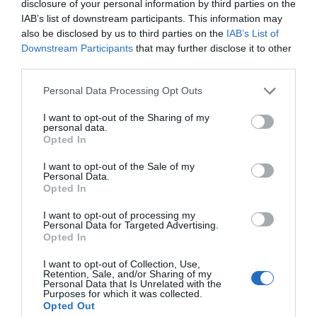
disclosure of your personal information by third parties on the
IAB’s list of downstream participants. This information may
Νίκος
also be disclosed by us to third parties on the
IAB’s List of
Ορφανός: Η
Downstream Participants
that may further disclose it to other
Πολιτεία είναι
third parties.
σαν τη θεία ·
Personal Data Processing Opt Outs
μάς δίνει ένα
χαρτζιλίκι,
I want to opt-out of the Sharing of my
αλλά τα πολλά
personal data.
Opted In
13
τα δίνει στα
παιδιά της
I want to opt-out of the Sale of my
Personal Data.
ΙΟΎΛ
ΚΑΛΛΙΤΕΧΝΙΚΌΣ
Opted In
ΔΙΕΥΘΥΝΤΉΣ
,
ΤΎΠΟΣ
I want to opt-out of processing my
Personal Data for Targeted Advertising.
Opted In
https://www.monopoli.gr/2022/07/13/people/589714/niko
I want to opt-out of Collection, Use,
orfanos-i-politeia-einai-san-ti-theia-%c2%b7-
Retention, Sale, and/or Sharing of my
mas-dinei-ena-xartziliki-alla-ta-polla-ta-dinei-
Personal Data that Is Unrelated with the
Purposes for which it was collected.
sta-paidia-tis/
Opted Out