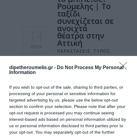
Ρούμελης | Το
ταξίδι
συνεχίζεται σε
ανοιχτά
14
θέατρα στην
Αττική
ΙΟΎΛ
ΠΑΡΑΣΤΆΣΕΙΣ
,
ΤΎΠΟΣ
dipetheroumelis.gr -
Do Not Process My Personal
Information
https://www.thelook.gr/theatro/theatrika-
nea/o-kata-fantasian-asthenis-apo-to-di-pe-
If you wish to opt-out of the sale, sharing to third parties, or
the-roumelis-to-taxidi-synechizetai-se-
processing of your personal or sensitive information for
anoichta-theatra-stin-attiki/
targeted advertising by us, please use the below opt-out
section to confirm your selection. Please note that after your
ΔΙΑΒΆΣΤΕ ΠΕΡΙΣΣΌΤΕΡΑ
opt-out request is processed you may continue seeing
interest-based ads based on personal information utilized by
us or personal information disclosed to third parties prior to
your opt-out. You may separately opt-out of the further