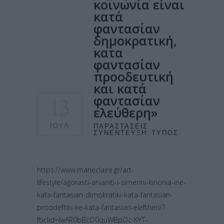
κοινωνία είναι
κατά
φαντασίαν
δημοκρατική,
κατα
φαντασίαν
προοδευτική
και κατά
13
φαντασίαν
ελεύθερη»
ΙΟΎΛ
ΠΑΡΑΣΤΆΣΕΙΣ
,
ΣΥΝΈΝΤΕΥΞΗ
,
ΤΎΠΟΣ
https://www.marieclaire.gr/art-
lifestyle/agorasti-arvaniti-i-simerini-kinonia-ine-
kata-fantasian-dimokratiki-kata-fantasian-
proodeftiki-ke-kata-fantasian-eleftheri/?
fbclid=IwAR0bBcO0quWBpOc-KYT-