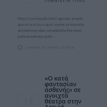
ΣΥΝΈΝΤΕΥΞΗ
,
ΤΎΠΟΣ
https://cosmopoliti.com/i-agorasti-arvaniti-
apo-to-a-os-to-o-quot-zoyme-se-koinonia-
atomikismoy-alla-i-omadikotita-tha-elyne-
polla-provlimata-quot/
ΔΙΑΒΆΣΤΕ ΠΕΡΙΣΣΌΤΕΡΑ
«Ο κατά
φαντασίαν
ασθενής» σε
ανοιχτά
14
θέατρα στην
Αττική