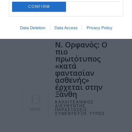
CONFIRM
ΔΙΑΒΆΣΤΕ ΠΕΡΙΣΣΌΤΕΡΑ
Data Deletion
Data Access
Privacy Policy
Ν. Ορφανός: Ο
πιο
πρωτότυπος
«κατά
φαντασίαν
ασθενής»
έρχεται στην
Ξάνθη
13
ΚΑΛΛΙΤΕΧΝΙΚΌΣ
ΔΙΕΥΘΥΝΤΉΣ
,
ΙΟΎΛ
ΠΑΡΑΣΤΆΣΕΙΣ
,
ΣΥΝΈΝΤΕΥΞΗ
,
ΤΎΠΟΣ