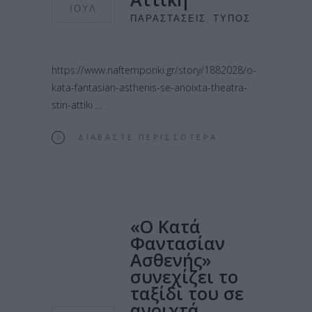
ΙΟΎΛ
ΠΑΡΑΣΤΆΣΕΙΣ
,
ΤΎΠΟΣ
https://www.naftemporiki.gr/story/1882028/o-
kata-fantasian-asthenis-se-anoixta-theatra-
stin-attiki
ΔΙΑΒΆΣΤΕ ΠΕΡΙΣΣΌΤΕΡΑ
«Ο Κατά
Φαντασίαν
Ασθενής»
συνεχίζει το
ταξίδι του σε
ανοιχτά