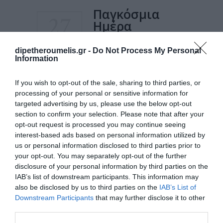
Παγκόσμια
27
Ημέρα
Θεάτρου
ΜΑΡ
dipetheroumelis.gr -
Do Not Process My Personal
ΠΑΓΚΌΣΜΙΕΣ ΗΜΈΡΕΣ
Information
If you wish to opt-out of the sale, sharing to third parties, or
Σήμερα 27 Μαρτίου 2021 είναι η παγκόσμια
processing of your personal or sensitive information for
ημέρα Θεάτρου. Τα θέατρα είναι κλειστά εδώ
targeted advertising by us, please use the below opt-out
και πάνω από ένα χρόνο και δεν
section to confirm your selection. Please note that after your
opt-out request is processed you may continue seeing
προβλέπεται να ανοίξουν πριν το καλοκαίρι.
interest-based ads based on personal information utilized by
Η τέχνη όμως του θεάτρου, αν και σε
us or personal information disclosed to third parties prior to
"χειμερία" νάρκη, παραμένει ζωντανή και σε
your opt-out. You may separately opt-out of the further
ετοιμότητα. Ο
disclosure of your personal information by third parties on the
IAB’s list of downstream participants. This information may
ΔΙΑΒΆΣΤΕ ΠΕΡΙΣΣΌΤΕΡΑ
also be disclosed by us to third parties on the
IAB’s List of
Downstream Participants
that may further disclose it to other
third parties.