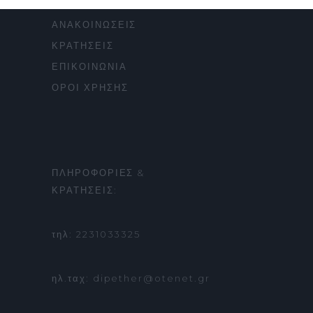
ΠΑΡΑΣΤΑΣΕΙΣ
ΑΝΑΚΟΙΝΩΣΕΙΣ
ΚΡΑΤΗΣΕΙΣ
ΕΠΙΚΟΙΝΩΝΙΑ
ΟΡΟΙ ΧΡΗΣΗΣ
ΠΛΗΡΟΦΟΡΙΕΣ &
ΚΡΑΤΗΣΕΙΣ:
τηλ: 2231033325
ηλ.ταχ: dipether@otenet.gr