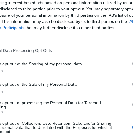
eing interest-based ads based on personal information utilized by us or
disclosed to third parties prior to your opt-out. You may separately opt-
losure of your personal information by third parties on the IAB’s list of
. This information may also be disclosed by us to third parties on the
IA
δαγωγών για τα Θεατρικά εργαστήρια του ΔηΠεΘε Ρούμελης: 1. Είν
Participants
that may further disclose it to other third parties.
ια θα αξιολογούνται αναλόγως τη βαρύτητα και σε συνδυασμό με τη
l Data Processing Opt Outs
o opt-out of the Sharing of my personal data.
In
ξη για την πλήρω
o opt-out of the Sale of my Personal Data.
In
αιδαγωγών για το
to opt-out of processing my Personal Data for Targeted
ing.
ρι παιδιών & εφή
In
o opt-out of Collection, Use, Retention, Sale, and/or Sharing
Ρούμελης
ersonal Data that Is Unrelated with the Purposes for which it
lected.