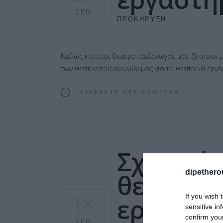
ΣΕΠ
ΠΡΟΚΉΡΥΞΗ
Καθώς κάποιοι θεατροπαιδαγωγοί, μας ζήτησαν μ
των θεατροπαιδαγωγών μας για τα θεατρικά εργασ
ΔΙΑΒΆΣΤΕ ΠΕΡΙΣΣΌΤΕΡΑ
Σχετικά
dipethero
θεατροπ
18
If you wish 
εργαστή
sensitive in
confirm you
ΣΕΠ