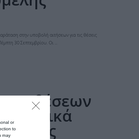
αράταση στην υποβολή αιτήσεων για τις θέσεις
 Πέμπτη 30 Σεπτεμβρίου. Οι
 των θέσεων
 Θεατρικά
sonal or
ούμελης
ection to
ou may