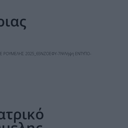
ριας
ΠΕΘΕ ΡΟΥΜΕΛΗΣ 2025_65ΝΖΟΕΦΥ-7ΙΨΛήψη ΕΝΤΥΠΟ-
ατρικό
ύμελης