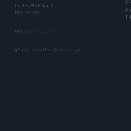
Υ
ΠΛΗΡΟΦΟΡΙΕΣ &
Λ
ΚΡΑΤΗΣΕΙΣ:
Τ
τηλ: 2231033325
ηλ.ταχ: dipether@otenet.gr