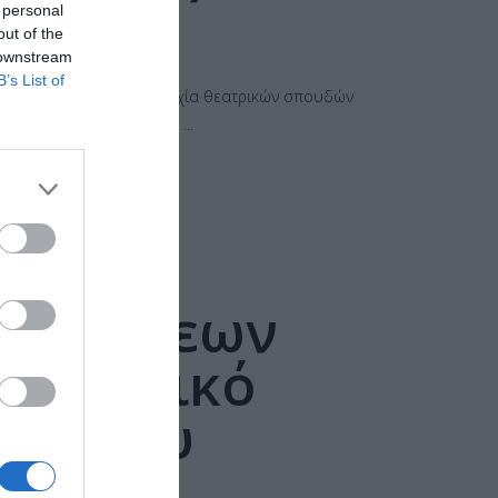
 personal
out of the
 downstream
B’s List of
αι απολύτως δεκτά τα πτυχία θεατρικών σπουδών
ν εμπειρία στην πρακτική
ση θέσεων
 Θεατρικό
βων του