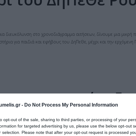
ια διευκόλυνση στο χρονοδιάγραμμα αιτήσεων, δίνουμε μια μικρή π
τήρια για παιδιά και εφήβους του ΔηΠεΘε, μέχρι και την ερχόμενη
 με την προκήρυξη
umelis.gr -
Do Not Process My Personal Information
αιδαγωγών για τα
to opt-out of the sale, sharing to third parties, or processing of your per
ρια του ΔηΠεΘε Ρ
formation for targeted advertising by us, please use the below opt-out s
r selection. Please note that after your opt-out request is processed y