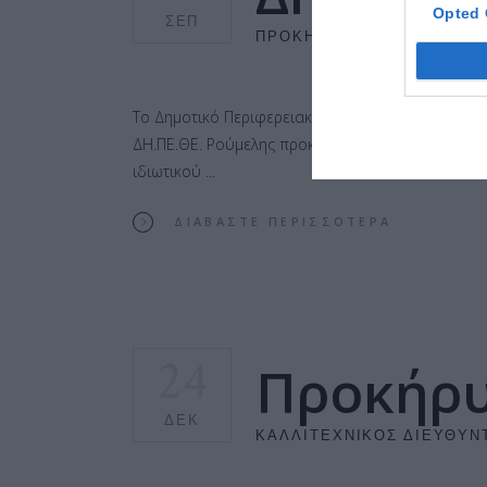
Opted 
ΣΕΠ
ΠΡΟΚΉΡΥΞΗ
Το Δημοτικό Περιφερειακό Θέατρο Ρούμελης ανοίγ
ΔΗ.ΠΕ.ΘΕ. Ρούμελης προκηρύσσειτην πλήρωση τρι
ιδιωτικού
ΔΙΑΒΆΣΤΕ ΠΕΡΙΣΣΌΤΕΡΑ
24
Προκήρ
ΔΕΚ
ΚΑΛΛΙΤΕΧΝΙΚΌΣ ΔΙΕΥΘΥΝ