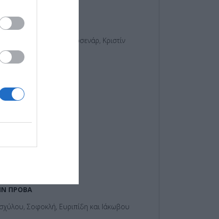
ΑΙΟΝ
σχύλου, Μαργκερίτ Γιουρσενάρ, Κριστίν
 Καμπανέλλη
νίδου
η Κομνηνού
νίδου
ουρδαίου
θούλκα
ητρακόπουλος
ΗΝ ΠΡΟΒΑ
σχύλου, Σοφοκλή, Ευριπίδη και Ιάκωβου