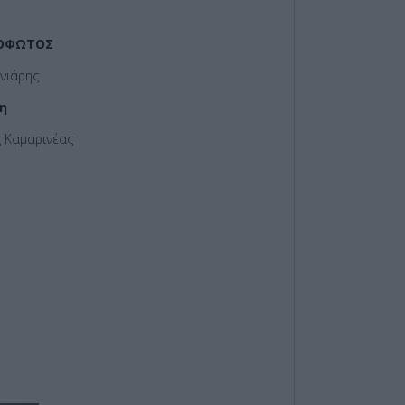
ΝΟΦΩΤΟΣ
νιάρης
η
ς Καμαρινέας