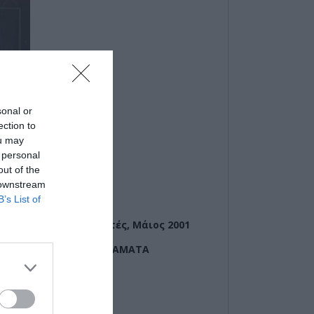
sonal or
ection to
ou may
 personal
out of the
 downstream
B’s List of
τες και Πρωταγωνιστές, Μάιος 2001
ΝΝΗΣ: ΟΡΑΜΑΤΑ ΚΑΙ ΘΑΜΑΤΑ
ακίρης
Βαλτινός