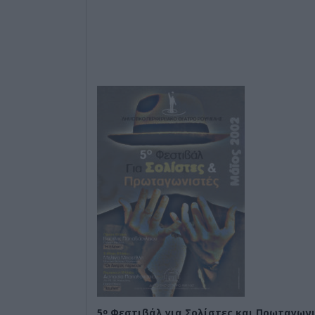
5
Φεστιβάλ για Σολίστες και Πρωταγωνι
ο