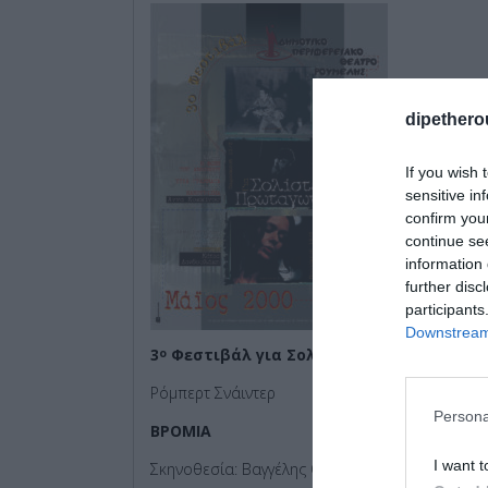
dipethero
If you wish 
sensitive in
confirm you
continue se
information 
further disc
participants
Downstream 
3
Φεστιβάλ για Σολίστες και Πρωταγωνι
ο
Ρόμπερτ Σνάιντερ
Persona
ΒΡΟΜΙΑ
I want t
Σκηνοθεσία: Βαγγέλης Θεοδωρόπουλος