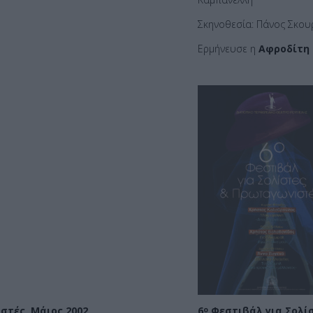
Σκηνοθεσία: Πάνος Σκου
Ερμήνευσε η
Αφροδίτη 
στές, Μάιος 2002
6
Φεστιβάλ για Σολίσ
ο