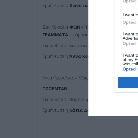
Opted 
Ερμήνευσε ο
Κωνσταντίνος Μαρκουλάκης
I want t
Opted 
Ζαν Κοκτώ
Η ΦΩΝΗ ΤΟΥ ΑΝΘΡΩΠΟΥ
– Έμιλυ 
I want 
ΓΡΑΜΜΑΤΑ
– Σάμουελ Μπέκετ
ΝΑΝΟΥΡΙΣΜΑ
Advertis
Opted 
Σκηνοθεσία: Κωνσταντίνος Γιάνναρης
I want t
Ερμήνευσε η
Άννα Κοκκίνου
of my P
was col
Opted 
Άννα Ρέυνολντς – Μόιρα Μπουφίνι
ΤΖΟΡΝΤΑΝ
Σκηνοθεσία: Μάγια Λυμπεροπούλου
Ερμήνευσε η
Κάτια Δανδουλάκη