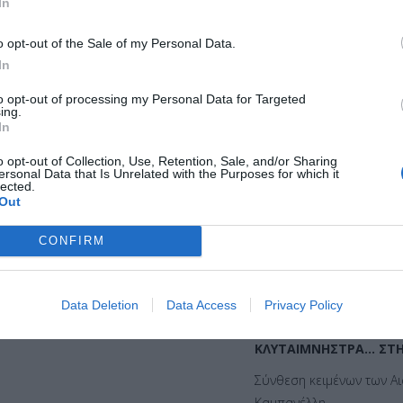
In
ΚΛΥΤΑΙΜΝΗΣΤΡΑΣ ΔΙΚ
o opt-out of the Sale of my Personal Data.
In
Σύνθεση κειμένων των Αι
Ντίκινσον
ΤΡΙΑ
Μπρούκνερ και Ιάκωβου
to opt-out of processing my Personal Data for Targeted
ing.
In
Σκηνοθεσία: Εύα Κοταμα
Ερμήνευσαν οι
Φιλαρέτ
o opt-out of Collection, Use, Retention, Sale, and/or Sharing
ersonal Data that Is Unrelated with the Purposes for which it
lected.
Εύα Κοταμα
Out
Μαριέττα Σγ
CONFIRM
Συμμετείχαν οι Άννα Βυ
Ηλίας Παπαδημ
Data Deletion
Data Access
Privacy Policy
ΚΛΥΤΑΙΜΝΗΣΤΡΑ… ΣΤ
Σύνθεση κειμένων των Αι
Καμπανέλλη