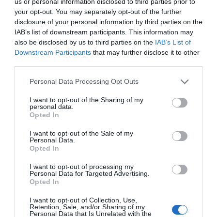
us or personal information disclosed to third parties prior to
your opt-out. You may separately opt-out of the further
Φιοντόρ Ντοστογιέφσκι
disclosure of your personal information by third parties on the
IAB’s list of downstream participants. This information may
ΤΟ ΥΠΟΓΕΙΟ
also be disclosed by us to third parties on the
IAB’s List of
Downstream Participants
that may further disclose it to other
Σκηνοθεσία: Χρίστος Τσάγκας
third parties.
Ερμήνευσε ο
Χρίστος Τσάγκας
Personal Data Processing Opt Outs
Συμμετείχε η Τζένη Μαυρίδου
I want to opt-out of the Sharing of my
personal data.
Opted In
Σάμουελ Μπέκετ
I want to opt-out of the Sale of my
Η ΤΕΛΕΥΤΑΙΑ ΜΑΓΝΗΤΟΤΑΙΝΙΑ ΤΟΥ ΚΡΑΠ
Personal Data.
Opted In
Σκηνοθεσία: Νίκος Διαμαντής
I want to opt-out of processing my
Ερμήνευσε ο
Πάνος Σκουρολιάκος
Personal Data for Targeted Advertising.
Opted In
I want to opt-out of Collection, Use,
Retention, Sale, and/or Sharing of my
Personal Data that Is Unrelated with the