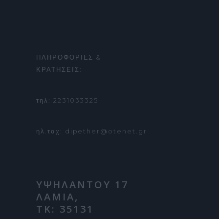
ΠΛΗΡΟΦΟΡΙΕΣ &
ΚΡΑΤΗΣΕΙΣ:
τηλ: 2231033325
ηλ.ταχ: dipether@otenet.gr
ΥΨΗΛΑΝΤΟΥ 17
ΛΑΜΙΑ,
ΤΚ: 35131