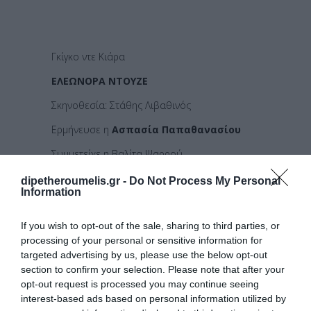
Γκίγκο ντε Κιάρα
ΕΛΕΩΝΟΡΑ ΝΤΟΥΖΕ
Σκηνοθεσία: Στάθης Λιβαθινός
Ερμήνευσε η
Ασπασία Παπαθανασίου
Συμμετείχε η Βαλίτα Ψαρρού
dipetheroumelis.gr -
Do Not Process My Personal
Information
…ΠΡΟΣ ΥΣΤΑΤΟΝ ΦΩΣ…
If you wish to opt-out of the sale, sharing to third parties, or
Ελεύθερη σύνθεση έξι γυναικείων μορφών
processing of your personal or sensitive information for
του αρχαίου δράματος
targeted advertising by us, please use the below opt-out
Σκηνοθεσία: Σπύρος Α. Ευαγγελάτος
section to confirm your selection. Please note that after your
opt-out request is processed you may continue seeing
Ερμήνευσε η
Λήδα Τασοπούλου
interest-based ads based on personal information utilized by