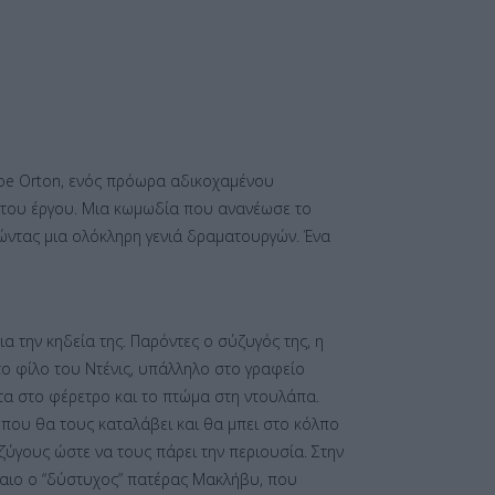
 Joe Orton, ενός πρόωρα αδικοχαμένου
 του έργου. Μια κωμωδία που ανανέωσε το
ώντας μια ολόκληρη γενιά δραματουργών. Ένα
α την κηδεία της. Παρόντες ο σύζυγός της, η
το φίλο του Ντένις, υπάλληλο στο γραφείο
ατα στο φέρετρο και το πτώμα στη ντουλάπα.
 που θα τους καταλάβει και θα μπει στο κόλπο
ζύγους ώστε να τους πάρει την περιουσία. Στην
μαιο ο “δύστυχος” πατέρας Μακλήβυ, που