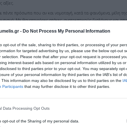
ς αξίες.
ι πέντε πρόσωπα που αν και νομοταγή, κατά τα φαινόμενα, μέλη της
ουτισμό. Με θανατηφόρες ατάκες, ανατρεπτικούς διαλόγους και απρ
umelis.gr -
Do Not Process My Personal Information
to opt-out of the sale, sharing to third parties, or processing of your per
formation for targeted advertising by us, please use the below opt-out s
 Ορφανός
r selection. Please note that after your opt-out request is processed y
eing interest-based ads based on personal information utilized by us or
disclosed to third parties prior to your opt-out. You may separately opt-
losure of your personal information by third parties on the IAB’s list of
. This information may also be disclosed by us to third parties on the
IA
Participants
that may further disclose it to other third parties.
l Data Processing Opt Outs
o opt-out of the Sharing of my personal data.