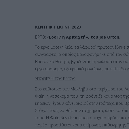
ΚΕΝΤΡΙΚΗ ΣΚΗΝΗ 2023
ΕΡΓΟ: «
LooT
/ η Αρπαχτή», του
Joe
Orton
.
Το έργο Loot (η λεία, τα λάφυρα) πρωτοανέβηκε 
συγγραφέα, ο οποίος δολοφονήθηκε από τον σύν
Βρετανικό θέατρο, βγάζοντας τη γλώσσα στον συ
έργο ορόσημο, εξαιρετικά μοντέρνο, σε επίπεδο 
ΥΠΟΘΕΣΗ ΤΟΥ ΕΡΓΟΥ:
Στο καθιστικό των Μακλήβυ στα περίχωρα του Λονδ
Φαίη, η νοσοκόμα που τη φρόντιζε και ο γιος τη
κηδειών, έχουν κάνει ριφιφί στην τράπεζα που β
Στόχος τους να θάψουν τα χρήματα, ώστε κατόπι
τους. Η Φαίη δεν είναι φυσικά τυχαίο πρόσωπο, 
παρέα προστίθεται και ο επίμονος επιθεωρητής 