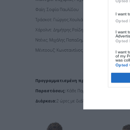
Opted 
Φαίη: Σοφία Παυλίδου
I want t
Τράσκοτ: Γιώργος Χουλιάρας
Opted 
Χάρολντ: Δημήτρης Ροΐδης
I want 
Advertis
Ντένις: Μιχάλης Παπαδημητρίου
Opted 
Μέντοουζ: Κωνσταντίνος Μέρρας
I want t
of my P
was col
Opted 
Προγραμματισμένη πρεμιέρα:
Παρασκευή 2 Δε
Παραστάσεις:
Κάθε Παρασκευή & Σάββατο στις 2
Διάρκεια:
2 ώρες με διάλειμμα