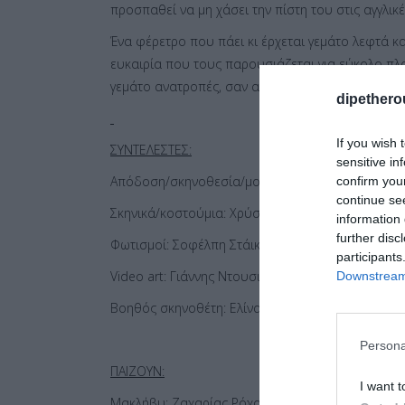
προσπαθεί να μη χάσει την πίστη του στις αγγλικέ
Ένα φέρετρο που πάει κι έρχεται γεμάτο λεφτά κα
ευκαιρία που τους παρουσιάζεται για εύκολο πλ
γεμάτο ανατροπές, σαν αστυνομική κωμωδία.
dipethero
If you wish 
ΣΥΝΤΕΛΕΣΤΕΣ:
sensitive in
Απόδοση/σκηνοθεσία/μουσική επιμέλεια: Νίκος
confirm you
continue se
Σκηνικά/κοστούμια: Χρύσα Δαπόντε
information 
further disc
Φωτισμοί: Σοφέλπη Στάικου
participants
Video art: Γιάννης Ντουσιόπουλος
Downstream 
Βοηθός σκηνοθέτη: Ελίνα Κουραβάνα
Persona
ΠΑΙΖΟΥΝ:
I want t
Μακλήβυ: Ζαχαρίας Ρόχας