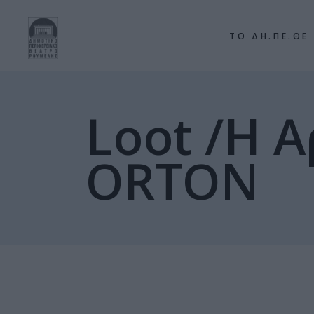
ΤΟ ΔΗ.ΠΕ.ΘΕ
Loot /H 
ORTON