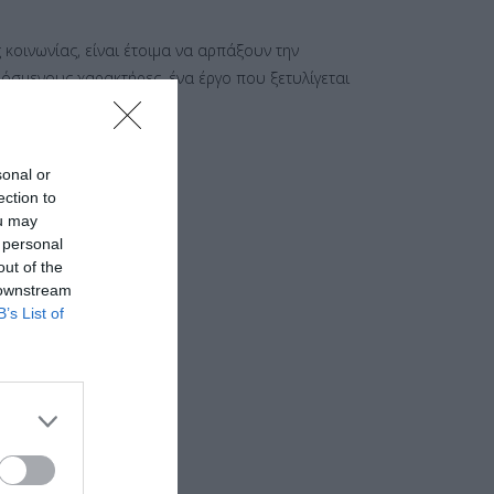
 κοινωνίας, είναι έτοιμα να αρπάξουν την
όσμενους χαρακτήρες, ένα έργο που ξετυλίγεται
sonal or
ection to
ou may
 personal
out of the
 downstream
B’s List of