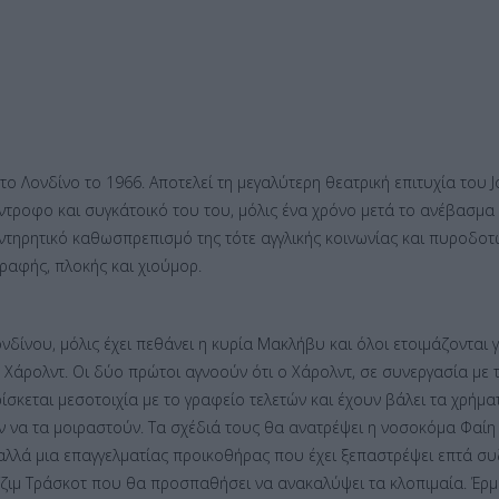
στο Λονδίνο το 1966. Αποτελεί τη μεγαλύτερη θεατρική επιτυχία του
τροφο και συγκάτοικό του του, μόλις ένα χρόνο μετά το ανέβασμα
ντηρητικό καθωσπρεπισμό της τότε αγγλικής κοινωνίας και πυροδοτ
γραφής, πλοκής και χιούμορ.
ίνου, μόλις έχει πεθάνει η κυρία Μακλήβυ και όλοι ετοιμάζονται γι
ς Χάρολντ. Οι δύο πρώτοι αγνοούν ότι ο Χάρολντ, σε συνεργασία με 
ρίσκεται μεσοτοιχία με το γραφείο τελετών και έχουν βάλει τα χρήμ
ν να τα μοιραστούν. Τα σχέδιά τους θα ανατρέψει η νοσοκόμα Φαίη
αλλά μια επαγγελματίας προικοθήρας που έχει ξεπαστρέψει επτά συ
Τζιμ Τράσκοτ που θα προσπαθήσει να ανακαλύψει τα κλοπιμαία. Έρ