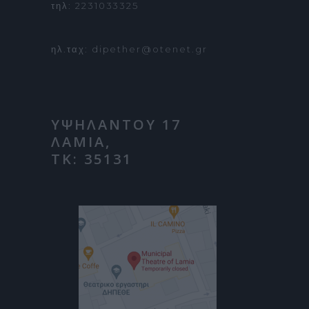
τηλ: 2231033325
ηλ.ταχ: dipether@otenet.gr
ΥΨΗΛΑΝΤΟΥ 17
ΛΑΜΙΑ,
ΤΚ: 35131