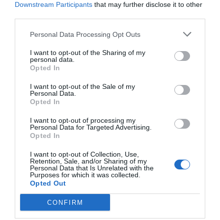
Downstream Participants
that may further disclose it to other
MAG24.GR: «Το
third parties.
μεγάλο μας
Τσίρκο»: Είδαμε το
Personal Data Processing Opt Outs
εμβληματικό έργο
I want to opt-out of the Sharing of my
του Ιάκωβου
personal data.
Opted In
Καμπανέλλη από
την Ερασιτεχνική
I want to opt-out of the Sale of my
Personal Data.
Σκηνή του
Opted In
Δη.Πε.Θε. Ρούμελης
I want to opt-out of processing my
Personal Data for Targeted Advertising.
6 Φεβρουαρίου 2024
By
dipethe
Opted In
I want to opt-out of Collection, Use,
Lamiareport: «Το
Retention, Sale, and/or Sharing of my
μεγάλο μας
Personal Data that Is Unrelated with the
Purposes for which it was collected.
Τσίρκο» του
Opted Out
Ιάκωβου
CONFIRM
Καμπανέλλη από