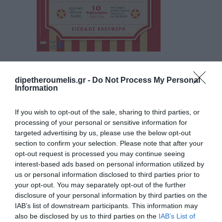
ΔΕΛΤΙΟ ΤΥΠΟΥ
dipetheroumelis.gr -
Do Not Process My Personal
7 Φεβρουαρίου 2024
By
dipethe
Information
MAG24.GR: Ακόμη
If you wish to opt-out of the sale, sharing to third parties, or
μια παράσταση για
processing of your personal or sensitive information for
“Το Μεγάλο μας
targeted advertising by us, please use the below opt-out
section to confirm your selection. Please note that after your
Τσίρκο” του
opt-out request is processed you may continue seeing
ΔΗΠΕΘΕ Ρούμελης
interest-based ads based on personal information utilized by
μετά την μεγάλη
us or personal information disclosed to third parties prior to
your opt-out. You may separately opt-out of the further
επιτυχία του!
disclosure of your personal information by third parties on the
6 Φεβρουαρίου 2024
By
dipethe
IAB’s list of downstream participants. This information may
also be disclosed by us to third parties on the
IAB’s List of