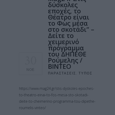
δύσκολες
εποχές, το
Θέατρο είναι
το Φως μέσα
στο σκοτάδι” –
Δείτε το
χειμερινό
πρόγραμμα
του ΔΗΠΕΘΕ
30
Ρούμελης /
ΒΙΝΤΕΟ
ΝΟΈ
ΠΑΡΑΣΤΆΣΕΙΣ
,
ΤΎΠΟΣ
https://www.mag24.gr/stis-dyskoles-epoches-
to-theatro-einai-to-fos-mesa-sto-skotadi-
deite-to-cheimerino-programma-tou-dipethe-
roumelis-vinteo/