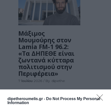
Μάξιμος
Μουμούρης στον
Lamia FM-1 96.2:
«Τα ΔΗΠΕΘΕ είναι
ζωντανά κύτταρα
πολιτισμού στην
Περιφέρεια»
7 Ιουλίου 2026
By
dipethe
dipetheroumelis.gr -
Do Not Process My Personal
Information