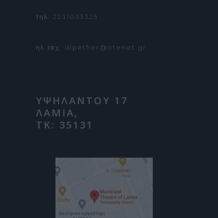
τηλ: 2231033325
ηλ.ταχ: dipether@otenet.gr
ΥΨΗΛΑΝΤΟΥ 17
ΛΑΜΙΑ,
ΤΚ: 35131