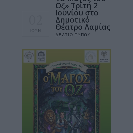
Οζ» Τρίτη 2
Ιουνίου στο
02
Δημοτικό
Θέατρο Λαμίας
ΙΟΎΝ
ΔΕΛΤΊΟ ΤΎΠΟΥ